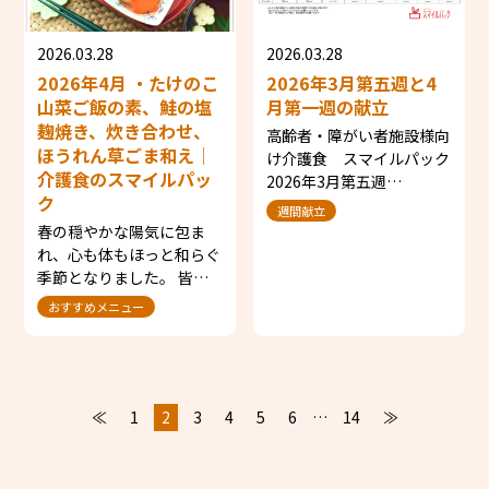
2026.03.28
2026.03.28
2026年4月 ・たけのこ
2026年3月第五週と4
山菜ご飯の素、鮭の塩
月第一週の献立
麹焼き、炊き合わせ、
高齢者・障がい者施設様向
ほうれん草ごま和え│
け介護食 スマイルパック
介護食のスマイルパッ
2026年3月第五週…
ク
週間献立
春の穏やかな陽気に包ま
れ、心も体もほっと和らぐ
季節となりました。 皆…
おすすめメニュー
≪
1
2
3
4
5
6
…
14
≫