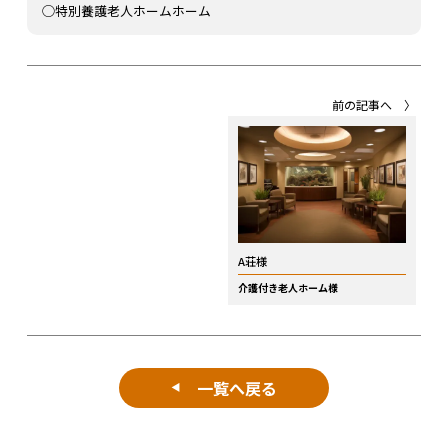
◯
特別養護老人ホームホーム
前の記事へ 〉
A荘様
介護付き老人ホーム様
一覧へ戻る
◀