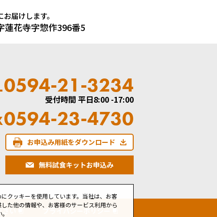
にお届けします。
大字蓮花寺字惣作396番5
0594-21-3234
L
受付時間 平日8:00 -17:00
0594-23-4730
X
お申込み用紙をダウンロード
無料試食キットお申込み
めにクッキーを使用しています。当社は、お客
供した他の情報や、お客様のサービス利用から
ださい
プライバシーポリシー
い。