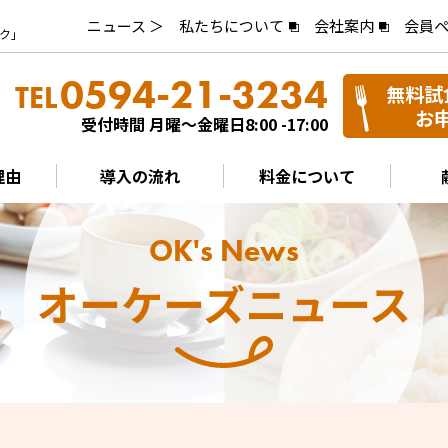
ニュース ＞
私たちについて
会社案内
会員
ク」
0594-21-3234
TEL
無料試
お
受付時間 月曜～金曜日8:00 -17:00
理由
導入の流れ
料金について
OK's News
オーケーズニュース