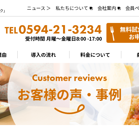
ニュース ＞
私たちについて
会社案内
会員
ク」
0594-21-3234
TEL
無料試
お
受付時間 月曜～金曜日8:00 -17:00
理由
導入の流れ
料金について
Customer reviews
お客様の声・事例