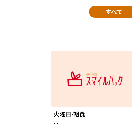
すべて
火曜日-朝食
…